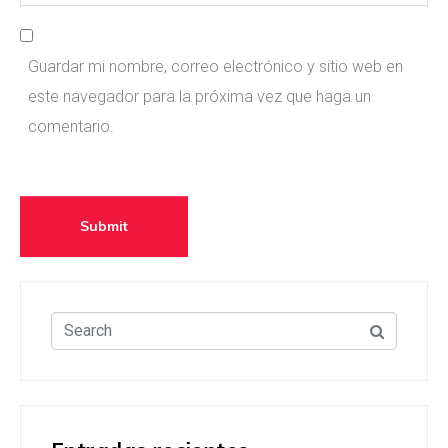
*
e
i
b
ARRENDAMOS, ADMINISTRAMOS Y VENDEMOS TÚ
l
Guardar mi nombre, correo electrónico y sitio web en
INMUEBLE
s
*
este navegador para la próxima vez que haga un
Consigna tú propiedad
i
comentario.
t
e
Submit
Venta
Arriendo
Administración